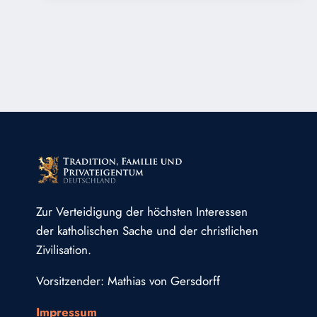
IN
OFFENBURG:
JUGENDLICHER
WEGEN
MUTMASSLICHEM A
NGRIFF M
IT S
CHUSSWAFFE F
ESTGENOMMEN
Zur Verteidigung der höchsten Interessen
der katholischen Sache und der christlichen
Zivilisation.
Vorsitzender: Mathias von Gersdorff
Impressum