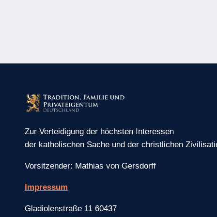
DISNEY
DURCH
WOKISMUS
UND
GENDER
IN
DIE
KRISE
GERÄT
Zur Verteidigung der höchsten Interessen
der katholischen Sache und der christlichen Zivilisati
Vorsitzender: Mathias von Gersdorff
Impressum
Gladiolenstraße 11 60437