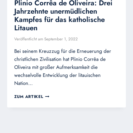
Plinio Corrêa de Oliveira: Drei
Jahrzehnte unermüdlichen
Kampfes für das katholische
Litauen
Veröffentlicht am
September 1, 2022
Bei seinem Kreuzzug für die Erneuerung der
christlichen Zivilisation hat Plinio Corrêa de
Oliveira mit großer Aufmerksamkeit die
wechselvolle Entwicklung der litauischen
Nation…
PLINIO
ZUM ARTIKEL
CORRÊA
DE
OLIVEIRA:
DREI
JAHRZEHNTE
UNERMÜDLICHEN