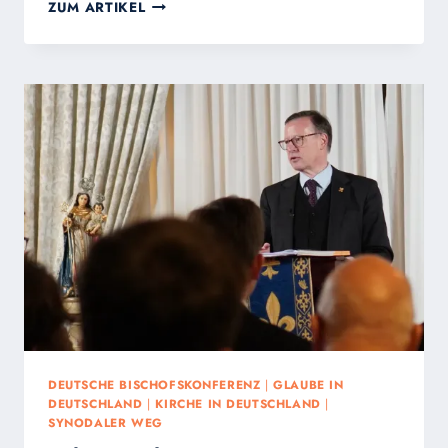
BISCHÖFE
ZUM ARTIKEL
LASSEN
GLÄUBIGE
IMMER
VERWIRRTER
UND
DESORIENTIERTER
ZURÜCK:
VÖLLIGER
MANGEL
AN
BEKENNERMUT
DEUTSCHE BISCHOFSKONFERENZ
|
GLAUBE IN
DEUTSCHLAND
|
KIRCHE IN DEUTSCHLAND
|
SYNODALER WEG