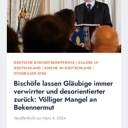
15.
JUNI
2024
DEUTSCHE BISCHOFSKONFERENZ
|
GLAUBE IN
DEUTSCHLAND
|
KIRCHE IN DEUTSCHLAND
|
SYNODALER WEG
Bischöfe lassen Gläubige immer
verwirrter und desorientierter
zurück: Völliger Mangel an
Bekennermut
Veröffentlicht am
März 4, 2024