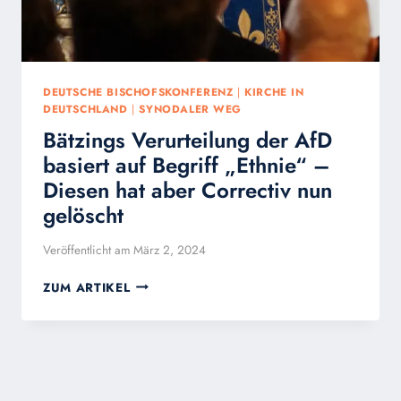
NICHT
GAB!
DEUTSCHE BISCHOFSKONFERENZ
|
KIRCHE IN
DEUTSCHLAND
|
SYNODALER WEG
Bätzings Verurteilung der AfD
basiert auf Begriff „Ethnie“ –
Diesen hat aber Correctiv nun
gelöscht
Veröffentlicht am
März 2, 2024
BÄTZINGS
ZUM ARTIKEL
VERURTEILUNG
DER
AFD
BASIERT
AUF
BEGRIFF