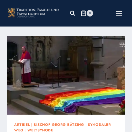
Zum
Inhalt
0
springen
ARTIKEL
|
BISCHOF GEORG BÄTZING
|
SYNODALER
WEG
|
WELTSYNODE