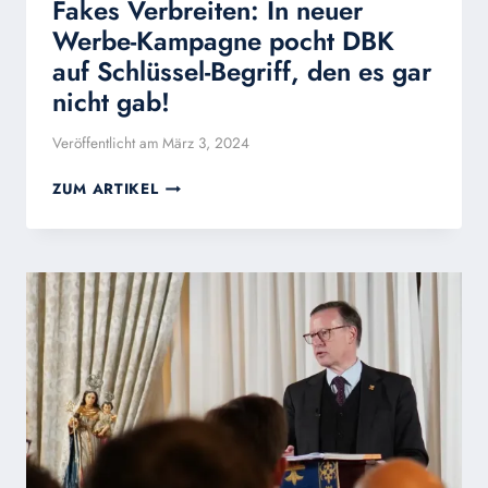
Fakes Verbreiten: In neuer
Werbe-Kampagne pocht DBK
auf Schlüssel-Begriff, den es gar
nicht gab!
Veröffentlicht am
März 3, 2024
FAKES
ZUM ARTIKEL
VERBREITEN:
IN
NEUER
WERBE-
KAMPAGNE
POCHT
DBK
AUF
SCHLÜSSEL-
BEGRIFF,
DEN
ES
GAR