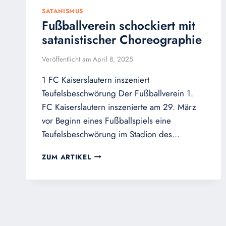
SATANISMUS
Fußballverein schockiert mit
satanistischer Choreographie
Veröffentlicht am
April 8, 2025
1 FC Kaiserslautern inszeniert
Teufelsbeschwörung Der Fußballverein 1.
FC Kaiserslautern inszenierte am 29. März
vor Beginn eines Fußballspiels eine
Teufelsbeschwörung im Stadion des…
FUSSBALLVEREIN S
ZUM ARTIKEL
CHOCKIERT M
IT S
ATANISTISCHER C
HOREOGRAPHIE