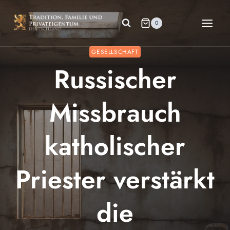
Zum
Inhalt
0
springen
GESELLSCHAFT
Russischer
Missbrauch
katholischer
Priester verstärkt
die