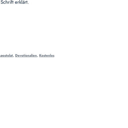
chrift erklärt.
postolat
,
Devotionalien
,
Kostenlos