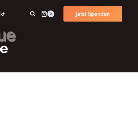
kt
Jetzt Spenden
0
ue