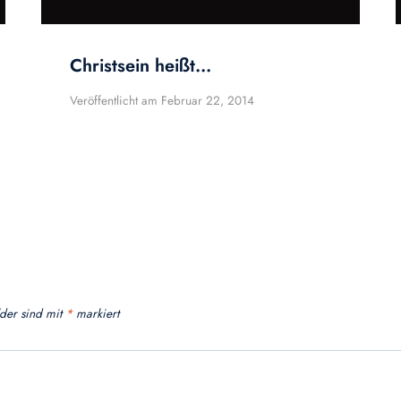
Christsein heißt…
Veröffentlicht am
Februar 22, 2014
lder sind mit
*
markiert