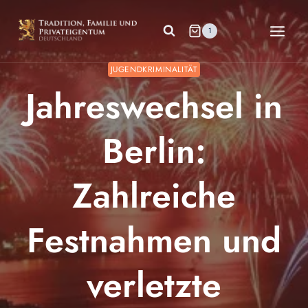
Zum
Inhalt
1
springen
JUGENDKRIMINALITÄT
Jahreswechsel in
Berlin:
Zahlreiche
Festnahmen und
verletzte