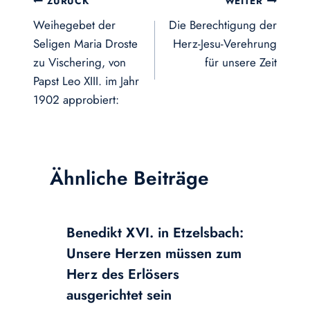
Beitragsnavigation
ZURÜCK
WEITER
Weihegebet der
Die Berechtigung der
Seligen Maria Droste
Herz-Jesu-Verehrung
zu Vischering, von
für unsere Zeit
Papst Leo XIII. im Jahr
1902 approbiert:
Ähnliche Beiträge
Benedikt XVI. in Etzelsbach:
Unsere Herzen müssen zum
Herz des Erlösers
ausgerichtet sein