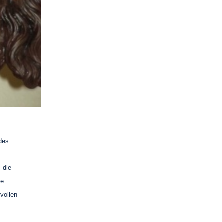
des
 die
re
vollen