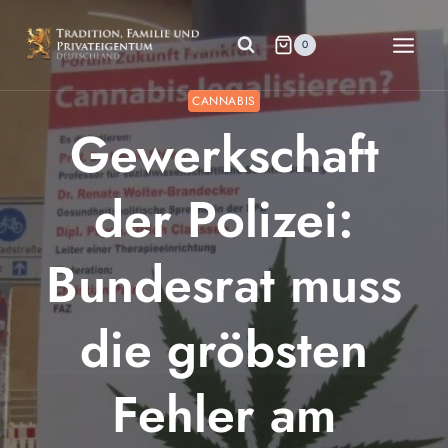
Zum
Inhalt
0
springen
CANNABIS
Gewerkschaft
der Polizei:
Bundesrat muss
die gröbsten
Fehler am