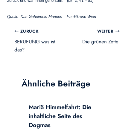
zurück und war ihnen gehorsam. (Lk. 2, 41 – 51)
Quelle: Das Geheimnis Mariens – Erzdiözese Wien
Beitragsnavigation
ZURÜCK
WEITER
BERUFUNG was ist
Die grünen Zettel
das?
Ähnliche Beiträge
Mariä Himmelfahrt: Die
inhaltliche Seite des
Dogmas