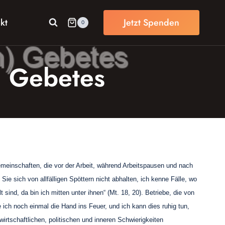
kt
Jetzt Spenden
0
) Gebetes
gemeinschaften, die vor der Arbeit, während Arbeitspausen und nach
ie sich von allfälligen Spöttern nicht abhalten, ich kenne Fälle, wo
nd, da bin ich mitten unter ihnen“ (Mt. 18, 20). Betriebe, die von
e ich noch einmal die Hand ins Feuer, und ich kann dies ruhig tun,
wirtschaftlichen, politischen und inneren Schwierigkeiten