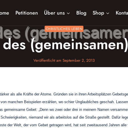
ome
Petitionen
Über uns
Blog
Shop
Konta
CHRISTLICHES LEBEN
t des (gemeinsamen
Veröffentlicht am
September 2, 2013
tärker als alle Kräfte der Atome. Gründen sie in ihren Arbeitsplätzen Gebets
n von manchen Beispielen erzählen, wo schier Unglaubliches geschah. Lassen S
das gemeinsame Gebet: „Denn wo zwei oder drei in meinem Namen versammelt si
chwierigkeiten, niemand wir als arbeitslos auf die Straße gestellt. Dafür leg
teste der Welt, der vom Gebet getragen wird, hat seit zweitausend Jahren alle 