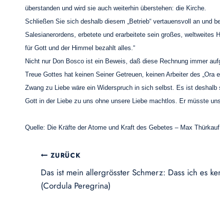
überstanden und wird sie auch weiterhin überstehen: die Kirche.
Schließen Sie sich deshalb diesem „Betrieb“ vertauensvoll an und b
Salesianerordens, erbetete und erarbeitete sein großes, weltweites H
für Gott und der Himmel bezahlt alles.“
Nicht nur Don Bosco ist ein Beweis, daß diese Rechnung immer aufge
Treue Gottes hat keinen Seiner Getreuen, keinen Arbeiter des „Ora et 
Zwang zu Liebe wäre ein Widerspruch in sich selbst. Es ist deshalb s
Gott in der Liebe zu uns ohne unsere Liebe machtlos. Er müsste uns
Quelle: Die Kräfte der Atome und Kraft des Gebetes – Max Thürkauf
Beitragsnavigation
ZURÜCK
Das ist mein allergrösster Schmerz: Dass ich es k
(Cordula Peregrina)