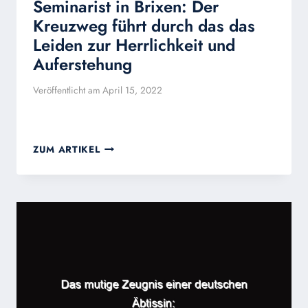
Seminarist in Brixen: Der
Kreuzweg führt durch das das
Leiden zur Herrlichkeit und
Auferstehung
Veröffentlicht am
April 15, 2022
SEMINARIST
ZUM ARTIKEL
IN
BRIXEN:
DER
KREUZWEG
FÜHRT
DURCH
DAS
DAS
LEIDEN
ZUR
HERRLICHKEIT