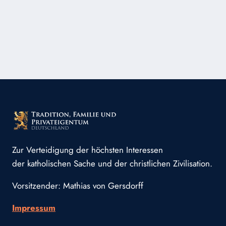
DEUTSCHEN
ÄBTISSIN:
GOTT
SEGNET
DAS
ZEUGNIS
FÜR
DIE
WAHRHEIT
UND
LÄSST
ES
LEUCHTEN
Zur Verteidigung der höchsten Interessen
der katholischen Sache und der christlichen Zivilisation.
Vorsitzender: Mathias von Gersdorff
Impressum