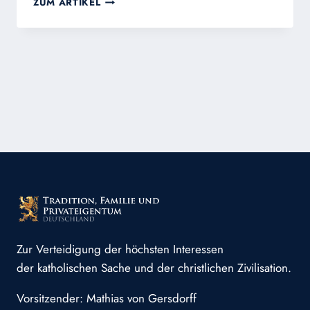
ZUM ARTIKEL
DIE
WELT
EIN
HÖLLENORT?
HÖLLE
UND
HIMMEL
IN
UNS
–
UND
DIE
SEGNUNGEN
DES
ROSENKRANZES.
Zur Verteidigung der höchsten Interessen
der katholischen Sache und der christlichen Zivilisation.
Vorsitzender: Mathias von Gersdorff