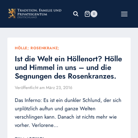
Zum
Inhalt
0
springen
HÖLLE; ROSENKRANZ;
Ist die Welt ein Höllenort? Hölle
und Himmel in uns – und die
Segnungen des Rosenkranzes.
Veröffentlicht am
März 23, 2016
Das Inferno: Es ist ein dunkler Schlund, der sich
urplötzlich auftun und ganze Welten
verschlingen kann. Danach ist nichts mehr wie
vorher. Verlorene…
IST