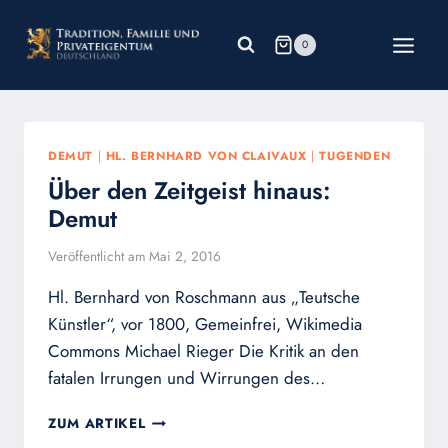
Zum
Inhalt
0
springen
DEMUT
|
HL. BERNHARD VON CLAIVAUX
|
TUGENDEN
Über den Zeitgeist hinaus:
Demut
Veröffentlicht am
Mai 2, 2016
Hl. Bernhard von Roschmann aus „Teutsche
Künstler“, vor 1800, Gemeinfrei, Wikimedia
Commons Michael Rieger Die Kritik an den
fatalen Irrungen und Wirrungen des…
ÜBER
ZUM ARTIKEL
DEN