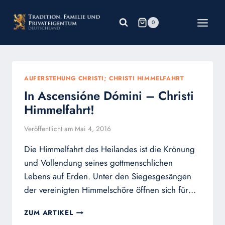
Zum
Inhalt
0
springen
AUFERSTEHUNG CHRISTI; CHRISTI HIMMELFAHRT
In Ascensióne Dómini – Christi
Himmelfahrt!
Veröffentlicht am
Mai 4, 2016
Die Himmelfahrt des Heilandes ist die Krönung
und Vollendung seines gottmenschlichen
Lebens auf Erden. Unter den Siegesgesängen
der vereinigten Himmelschöre öffnen sich für…
IN
ZUM ARTIKEL
ASCENSIÓNE