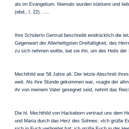
als im Evangelium. Niemals wurden stärkere und lieb
(ebd., I, 22). ….
Ihre Schülerin Gertrud beschreibt eindrücklich die l
Gegenwart der Allerheiligsten Dreifaltigkeit, des Herr
zu sich nehmen wollte, bat sie ihn, um des Heils der 
Mechthild war 58 Jahre alt. Der letzte Abschnitt ihr
weit. Als ihre Stunde gekommen war, »sagte der allmäc
ihr von meinem Vater gesegnet seid, nehmt das Reich 
Die hl. Mechthild von Hackeborn vertraut uns dem He
und Maria durch das Herz des Sohnes: »Ich grüße Euch
sich in Euch verbreitet hat; ich grüße Euch in der Her