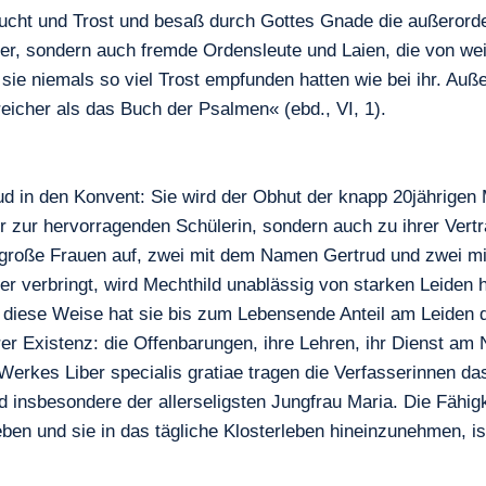
uflucht und Trost und besaß durch Gottes Gnade die außeror
oster, sondern auch fremde Ordensleute und Laien, die von 
d sie niemals so viel Trost empfunden hatten wie bei ihr. Auß
icher als das Buch der Psalmen« (ebd., VI, 1).
in den Konvent: Sie wird der Obhut der knapp 20jährigen Me
nur zur hervorragenden Schülerin, sondern auch zu ihrer Vert
er große Frauen auf, zwei mit dem Namen Gertrud und zwei
er verbringt, wird Mechthild unablässig von starken Leiden 
 diese Weise hat sie bis zum Lebensende Anteil am Leiden d
er Existenz: die Offenbarungen, ihre Lehren, ihr Dienst am
 Werkes Liber specialis gratiae tragen die Verfasserinnen 
insbesondere der allerseligsten Jungfrau Maria. Die Fähigkei
eben und sie in das tägliche Klosterleben hineinzunehmen, i