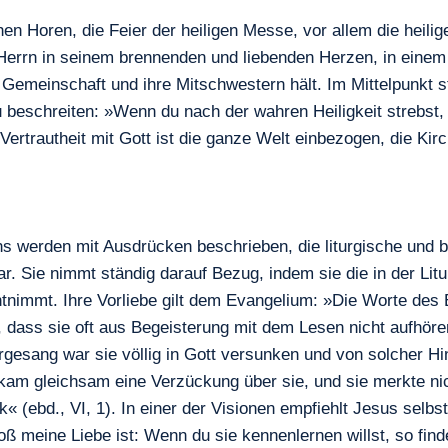
en Horen, die Feier der heiligen Messe, vor allem die heil
m Herrn in seinem brennenden und liebenden Herzen, in ein
 Gemeinschaft und ihre Mitschwestern hält. Im Mittelpunkt s
 beschreiten: »Wenn du nach der wahren Heiligkeit strebst, 
ige Vertrautheit mit Gott ist die ganze Welt einbezogen, die Ki
ens werden mit Ausdrücken beschrieben, die liturgische und b
 war. Sie nimmt ständig darauf Bezug, indem sie die in der Li
ntnimmt. Ihre Vorliebe gilt dem Evangelium: »Die Worte des
dass sie oft aus Begeisterung mit dem Lesen nicht aufhöre
orgesang war sie völlig in Gott versunken und von solcher 
 gleichsam eine Verzückung über sie, und sie merkte nicht
 (ebd., VI, 1). In einer der Visionen empfiehlt Jesus selbs
oß meine Liebe ist: Wenn du sie kennenlernen willst, so fi