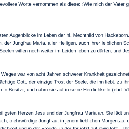
evollere Worte vernommen als diese: ›Wie mich der Vater gel
etzten Augenblicke im Leben der hl. Mechthild von Hackeborn.
n, der Jungfrau Maria, aller Heiligen, auch ihrer leiblichen
Seelen willen noch weiter im Leiden leben zu dürfen, und Jes
es Weges war von acht Jahren schwerer Krankheit gezeichnet. 
htige Gott, der einzige Trost der Seele, die ihn liebt, zu i
in Besitz‹, und nahm sie auf in seine Herrlichkeit« (ebd. VI
iligsten Herzen Jesu und der Jungfrau Maria an. Sie lädt u
, o ehrwürdige Jungfrau, in jenem lieblichen Morgentau, de
rlichkeit und in der Freude, in der Ihr jetzt auf ewig lebt – 