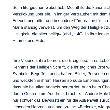
Beim liturgischen Gebet hebt Mechthild die kanonisch
Verzückung über sie, in inniger Vertrautheit mit de
Erleuchtung bittet und besondere Fürsprache für ihre
Maria ständig verweist, um den Weg der Heiligkeit zu
Heiligkeit, die alles heiligt« (ebd., I,40). In ihre inn
Himmel und Erde.
Ihre Visionen, ihre Lehren, die Ereignisse ihres Leb
Kenntnis der Heiligen Schrift, die ihr tägliches Brot
Symbole, Begriffe, Landschaften, Bilder, Personen e
und weckten in ihrem Herzen so süße Empfindungen, 
dass sie bei allen Andacht hervorrief. Auch beim Ch
durch Gesten zum Ausdruck brachte… Andere Male kam
nur schwer das Bewusstsein für die Außenwelt zurück«
liebenden Herzens und sagt zu ihr: »Bedenke, wie gr