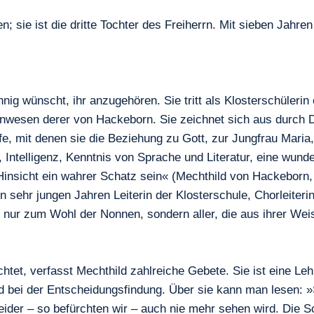
; sie ist die dritte Tochter des Freiherrn. Mit sieben Jahre
nnig wünscht, ihr anzugehören. Sie tritt als Klosterschüleri
 Anwesen derer von Hackeborn. Sie zeichnet sich aus durch D
, mit denen sie die Beziehung zu Gott, zur Jungfrau Maria, 
 Intelligenz, Kenntnis von Sprache und Literatur, eine wunde
Hinsicht ein wahrer Schatz sein« (Mechthild von Hackeborn, L
in sehr jungen Jahren Leiterin der Klosterschule, Chorleiteri
nur zum Wohl der Nonnen, sondern aller, die aus ihrer Wei
tet, verfasst Mechthild zahlreiche Gebete. Sie ist eine Lehr
nd bei der Entscheidungsfindung. Über sie kann man lesen: »Si
eider – so befürchten wir – auch nie mehr sehen wird. Die 