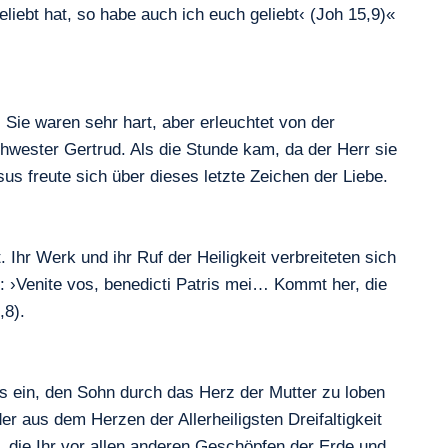
iebt hat, so habe auch ich euch geliebt‹ (Joh 15,9)«
 Sie waren sehr hart, aber erleuchtet von der
 Schwester Gertrud. Als die Stunde kam, da der Herr sie
us freute sich über dieses letzte Zeichen der Liebe.
Ihr Werk und ihr Ruf der Heiligkeit verbreiteten sich
hr: ›Venite vos, benedicti Patris mei… Kommt her, die
,8).
ns ein, den Sohn durch das Herz der Mutter zu loben
r aus dem Herzen der Allerheiligsten Dreifaltigkeit
Ihr, die Ihr vor allen anderen Geschöpfen der Erde und