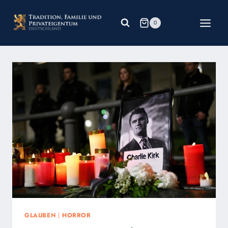
Zum
Inhalt
0
springen
GLAUBEN
|
HORROR