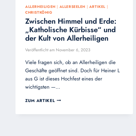
ALLERHEILIGEN
|
ALLERSEELEN
|
ARTIKEL
|
CHRISTKÖNIG
Zwischen Himmel und Erde:
„Katholische Kürbisse“ und
der Kult von Allerheiligen
Veröffentlicht am
November 6, 2023
Viele fragen sich, ob an Allerheiligen die
Geschäfte geöffnet sind. Doch für Heiner L
aus G ist dieses Hochfest eines der
wichtigsten —…
ZWISCHEN
ZUM ARTIKEL
HIMMEL
UND
ERDE:
„KATHOLISCHE
KÜRBISSE“