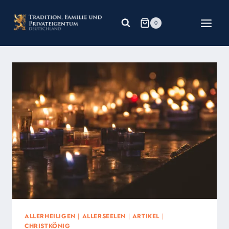
Zum
Inhalt
0
springen
ALLERHEILIGEN
|
ALLERSEELEN
|
ARTIKEL
|
CHRISTKÖNIG