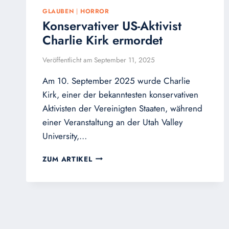
GLAUBEN
|
HORROR
Konservativer US-Aktivist
Charlie Kirk ermordet
Veröffentlicht am
September 11, 2025
Am 10. September 2025 wurde Charlie
Kirk, einer der bekanntesten konservativen
Aktivisten der Vereinigten Staaten, während
einer Veranstaltung an der Utah Valley
University,…
KONSERVATIVER
ZUM ARTIKEL
US-
AKTIVIST
CHARLIE
KIRK
ERMORDET