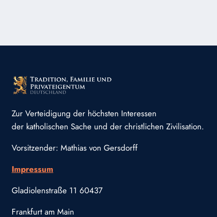
SICH
LAIEN
ANGESICHTS
DER
KRISE
DES
GLAUBENS,
DER
KIRCHE
UND
DES
Zur Verteidigung der höchsten Interessen
VATIKANS
der katholischen Sache und der christlichen Zivilisation.
VERHALTEN?
Vorsitzender: Mathias von Gersdorff
Impressum
Gladiolenstraße 11 60437
Frankfurt am Main