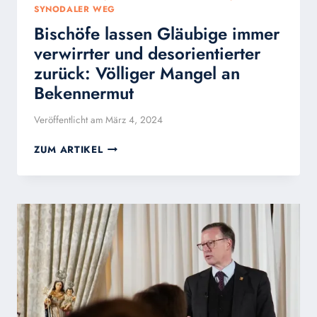
SYNODALER WEG
Bischöfe lassen Gläubige immer
verwirrter und desorientierter
zurück: Völliger Mangel an
Bekennermut
Veröffentlicht am
März 4, 2024
BISCHÖFE
ZUM ARTIKEL
LASSEN
GLÄUBIGE
IMMER
VERWIRRTER
UND
DESORIENTIERTER
ZURÜCK:
VÖLLIGER
MANGEL
AN
BEKENNERMUT