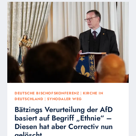
WERBE-
KAMPAGNE
POCHT
DBK
AUF
SCHLÜSSEL-
BEGRIFF,
DEN
ES
GAR
NICHT
GAB!
DEUTSCHE BISCHOFSKONFERENZ
|
KIRCHE IN
DEUTSCHLAND
|
SYNODALER WEG
Bätzings Verurteilung der AfD
basiert auf Begriff „Ethnie“ –
Diesen hat aber Correctiv nun
gelöscht