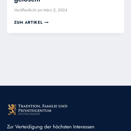
Veröffentlicht am
März 2, 2024
BÄTZINGS
ZUM ARTIKEL
VERURTEILUNG
DER
AFD
BASIERT
AUF
BEGRIFF
„ETHNIE“
–
DIESEN
HAT
ABER
CORRECTIV
NUN
GELÖSCHT
Zur Verteidigung der höchsten Interessen