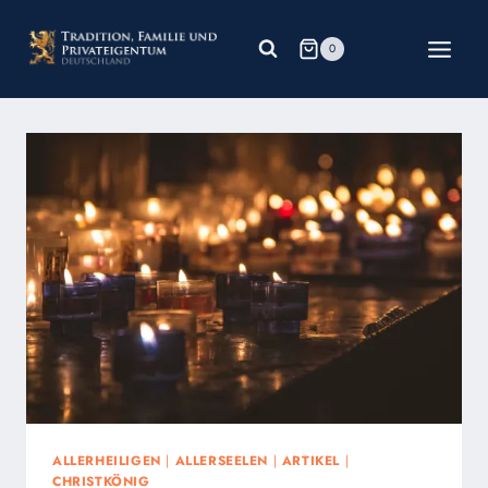
Zum
Inhalt
0
springen
ALLERHEILIGEN
|
ALLERSEELEN
|
ARTIKEL
|
CHRISTKÖNIG