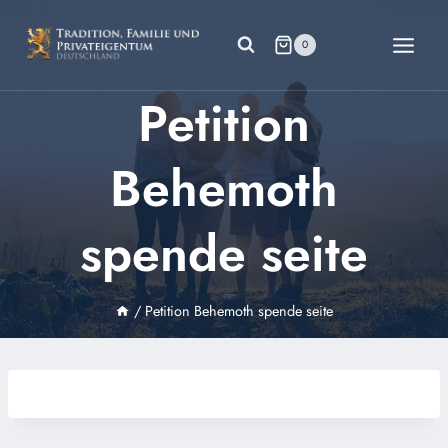
Zum
Inhalt
0
springen
Petition
Behemoth
spende seite
/
Petition Behemoth spende seite