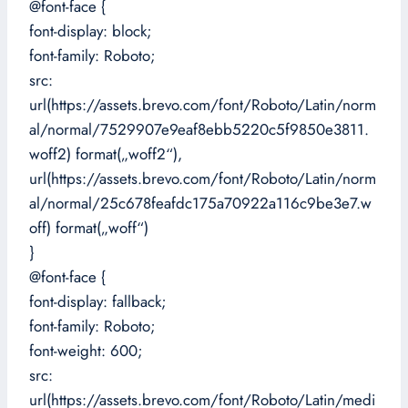
@font-face {
font-display: block;
font-family: Roboto;
src:
url(https://assets.brevo.com/font/Roboto/Latin/norm
al/normal/7529907e9eaf8ebb5220c5f9850e3811.
woff2) format(„woff2“),
url(https://assets.brevo.com/font/Roboto/Latin/norm
al/normal/25c678feafdc175a70922a116c9be3e7.w
off) format(„woff“)
}
@font-face {
font-display: fallback;
font-family: Roboto;
font-weight: 600;
src:
url(https://assets.brevo.com/font/Roboto/Latin/medi