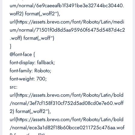
um/normal/6e9caeeafb1f3491be3e32744bc30440.
woff2) format(„woff2“),
url(https://assets.brevo.com/font/Roboto/Latin/medi
um/normal/71501f0d8d5aa95960f6475d5487d4c2
.woff) format(„woff“)
}
@font-face {
font-display: fallback;
font-family: Roboto;
font-weight: 700;
src:
url(https://assets.brevo.com/font/Roboto/Latin/bold
/normal/3ef7cf158f310cf752d5ad08cd0e7e60.woff
2) format(„woff2“),
url(https://assets.brevo.com/font/Roboto/Latin/bold
/normal/ece3a1d82f18b60bcce0211725c476aa.wof