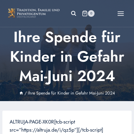
Zum
Inhalt
0
springen
Ihre Spende für
Kinder in Gefahr
Mai-Juni 2024
/
Ihre Spende für Kinder in Gefahr Mai-Juni 2024
ALTRUJA-PAGE-XK0R[tcb-script
src=“https://altruja.de/i/qz5p“][/tcb-script]