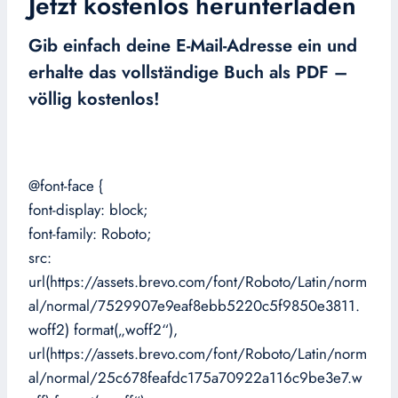
Jetzt kostenlos herunterladen
Gib einfach deine E-Mail-Adresse ein und
erhalte das vollständige Buch als PDF –
völlig kostenlos!
@font-face {
font-display: block;
font-family: Roboto;
src:
url(https://assets.brevo.com/font/Roboto/Latin/norm
al/normal/7529907e9eaf8ebb5220c5f9850e3811.
woff2) format(„woff2“),
url(https://assets.brevo.com/font/Roboto/Latin/norm
al/normal/25c678feafdc175a70922a116c9be3e7.w