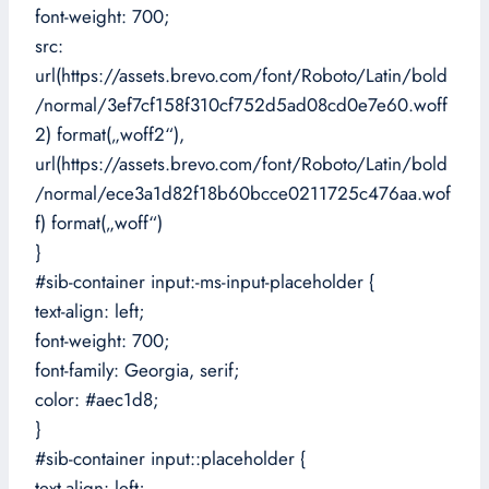
font-weight: 700;
src:
url(https://assets.brevo.com/font/Roboto/Latin/bold
/normal/3ef7cf158f310cf752d5ad08cd0e7e60.woff
2) format(„woff2“),
url(https://assets.brevo.com/font/Roboto/Latin/bold
/normal/ece3a1d82f18b60bcce0211725c476aa.wof
f) format(„woff“)
}
#sib-container input:-ms-input-placeholder {
text-align: left;
font-weight: 700;
font-family: Georgia, serif;
color: #aec1d8;
}
#sib-container input::placeholder {
text-align: left;