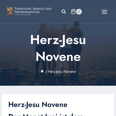
Zum
Inhalt
0
springen
Herz-Jesu
Novene
/
Herz-Jesu Novene
Herz-Jesu Novene