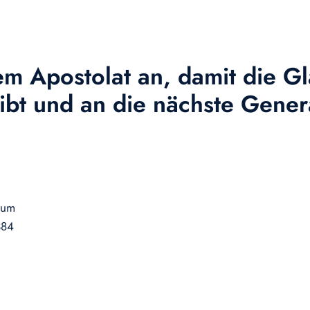
sem Apostolat an, damit die 
eibt und an die nächste Gene
ntum
384