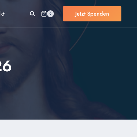
kt
Jetzt Spenden
0
26