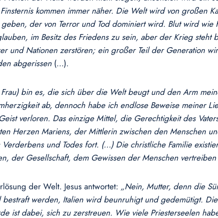
er Finsternis kommen immer näher. Die Welt wird von großen 
geben, der von Terror und Tod dominiert wird. Blut wird wie F
glauben, im Besitz des Friedens zu sein, aber der Krieg steht
er und Nationen zerstören; ein großer Teil der Generation wi
rden abgerissen
(…).
Frau) bin es, die sich über die Welt beugt und den Arm mein
armherzigkeit ab, dennoch habe ich endlose Beweise meiner L
 Geist verloren. Das einzige Mittel, die Gerechtigkeit des Vat
en Herzen Mariens, der Mittlerin zwischen den Menschen und G
Verderbens und Todes fort. (…) Die christliche Familie existi
iken, der Gesellschaft, dem Gewissen der Menschen vertreiben
rlösung der Welt. Jesus antwortet:
„Nein, Mutter, denn die Sün
straft werden, Italien wird beunruhigt und gedemütigt. Die Ki
e ist dabei, sich zu zerstreuen. Wie viele Priesterseelen hab