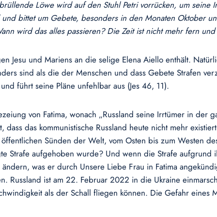
brüllende Löwe wird auf den Stuhl Petri vorrücken, um seine Ir
viel und bittet um Gebete, besonders in den Monaten Oktober u
n wird das alles passieren? Die Zeit ist nicht mehr fern und 
n Jesu und Mariens an die selige Elena Aiello enthält. Natür
ders sind als die der Menschen und dass Gebete Strafen verzö
 und führt seine Pläne unfehlbar aus (Jes 46, 11).
hezeiung von Fatima, wonach „Russland seine Irrtümer in der
 dass das kommunistische Russland heute nicht mehr existier
 öffentlichen Sünden der Welt, vom Osten bis zum Westen d
igte Strafe aufgehoben wurde? Und wenn die Strafe aufgrund 
das ändern, was er durch Unsere Liebe Frau in Fatima angekündi
en. Russland ist am 22. Februar 2022 in die Ukraine einmarsc
chwindigkeit als der Schall fliegen können. Die Gefahr eines