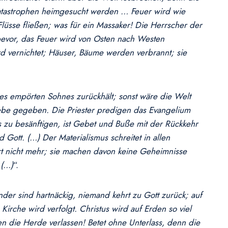
Katastrophen heimgesucht werden … Feuer wird wie
lüsse fließen; was für ein Massaker! Die Herrscher der
 bevor, das Feuer wird von Osten nach Westen
rd vernichtet; Häuser, Bäume werden verbrannt; sie
es empörten Sohnes zurückhält; sonst wäre die Welt
iebe gegeben. Die Priester predigen das Evangelium
ers zu besänftigen, ist Gebet und Buße mit der Rückkehr
ott. (…) Der Materialismus schreitet in allen
ert nicht mehr; sie machen davon keine Geheimnisse
 (…)
“.
der sind hartnäckig, niemand kehrt zu Gott zurück; auf
rche wird verfolgt. Christus wird auf Erden so viel
en die Herde verlassen! Betet ohne Unterlass, denn die