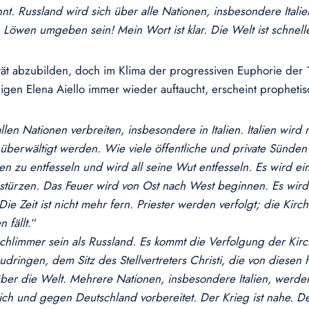
nnt. Russland wird sich über alle Nationen, insbesondere Itali
en Löwen umgeben sein! Mein Wort ist klar. Die Welt ist schnell
tät abzubilden, doch im Klima der progressiven Euphorie der 
gen Elena Aiello immer wieder auftaucht, erscheint prophetis
llen Nationen verbreiten, insbesondere in Italien. Italien wird
 überwältigt werden. Wie viele öffentliche und private Sünden 
ösen zu entfesseln und wird all seine Wut entfesseln. Es wird e
türzen. Das Feuer wird von Ost nach West beginnen. Es wird 
ie Zeit ist nicht mehr fern. Priester werden verfolgt; die Kir
 fällt
.“
schlimmer sein als Russland. Es kommt die Verfolgung der Kirch
udringen, dem Sitz des Stellvertreters Christi, die von diesen
über die Welt. Mehrere Nationen, insbesondere Italien, werden
 und gegen Deutschland vorbereitet. Der Krieg ist nahe. Der